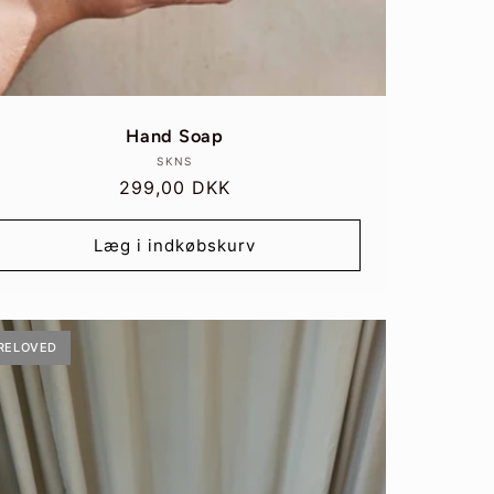
Hand Soap
Forhandler:
SKNS
Normalpris
299,00 DKK
Læg i indkøbskurv
RELOVED