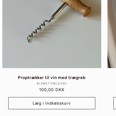
Proptrækker til vin med trægreb
Forhandler:
BLÅMST PRELOVED
Normalpris
100,00 DKK
Læg i indkøbskurv