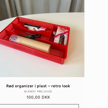
Rød organizer i plast – retro look
Forhandler:
BLÅMST PRELOVED
Normalpris
100,00 DKK