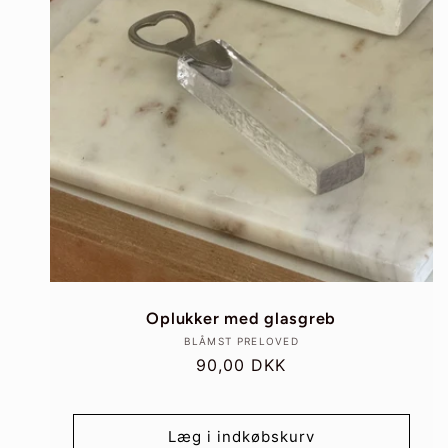
Oplukker med glasgreb
Forhandler:
BLÅMST PRELOVED
Normalpris
90,00 DKK
Læg i indkøbskurv