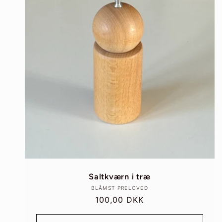
Saltkværn i træ
Forhandler:
BLÅMST PRELOVED
Normalpris
100,00 DKK