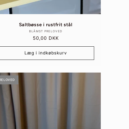
Saltbøsse i rustfrit stål
Forhandler:
BLÅMST PRELOVED
Normalpris
50,00 DKK
Læg i indkøbskurv
RELOVED