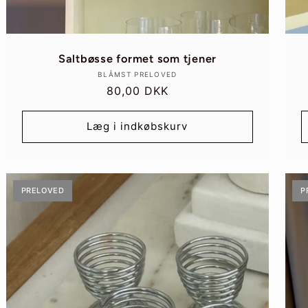
Saltbøsse formet som tjener
Forhandler:
BLÅMST PRELOVED
Normalpris
80,00 DKK
Læg i indkøbskurv
PRELOVED
P