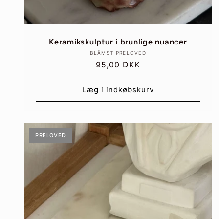
Keramikskulptur i brunlige nuancer
Forhandler:
BLÅMST PRELOVED
Normalpris
95,00 DKK
Læg i indkøbskurv
PRELOVED