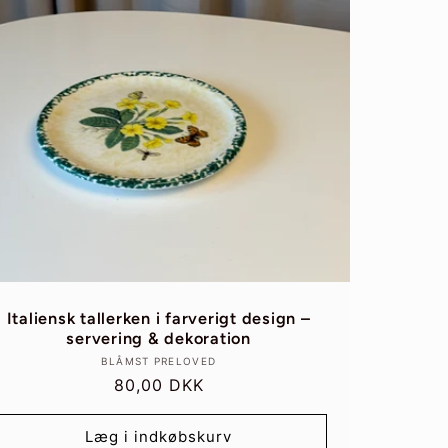
Italiensk tallerken i farverigt design –
servering & dekoration
Forhandler:
BLÅMST PRELOVED
Normalpris
80,00 DKK
Læg i indkøbskurv