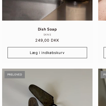
Dish Soap
Forhandler:
SKNS
Normalpris
249,00 DKK
Læg i indkøbskurv
PRELOVED
P