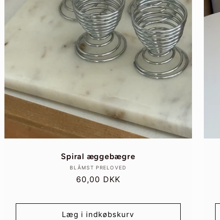
Spiral æggebægre
Forhandler:
BLÅMST PRELOVED
Normalpris
60,00 DKK
Læg i indkøbskurv