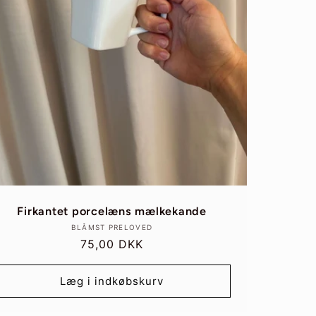
e
Firkantet porcelæns mælkekande
Forhandler:
BLÅMST PRELOVED
Normalpris
75,00 DKK
Læg i indkøbskurv