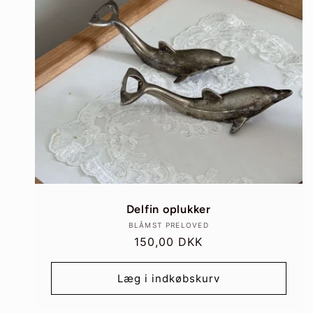
Delfin oplukker
Forhandler:
BLÅMST PRELOVED
Normalpris
150,00 DKK
Læg i indkøbskurv